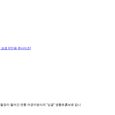
보료 [2인용,퀸사이즈]
들장이 들어간 전통 아궁이방식의 "싱글" 생황토흙보료 입니