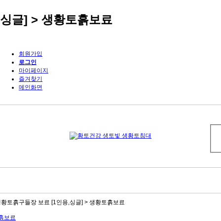
싱글] > 생황토흙보료
회원가입
로그인
마이페이지
즐겨찾기
메인화면
황토흙구들장 보료 [1인용,싱글] > 생황토흙보료
흙보료