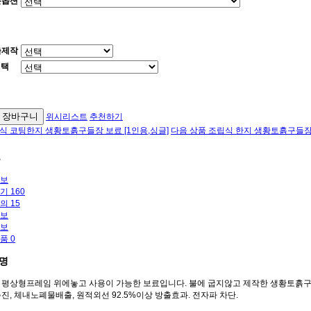
본옵션
춤제작
선택
위시리스트
추천하기
식 코팅한지 생황토흙구들장 보료 [1인용,싱글]
다음 상품
조립식 한지 생황토흙구들장 
보
보
후기
160
문의
15
보
보
상품
0
명
 평상형프레임 위에놓고 사용이 가능한 보료입니다. 불에 굽지않고 제작한 생황토흙구
진, 체내노폐물배출, 원적외선 92.5%이상 방출효과. 전자파 차단.