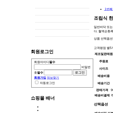
1번째
조립식 한
일반바닥 또는
다. 혈액순환촉
상품 선택옵션 
고객평점
별5
회원로그인
제조및판매원
주원료
회원아이디
필수
비밀번
사이즈
호
필수
배송비용
회원가입
정보찾기
자동로그인
배송기간
판매가격
9
배송비결제
쇼핑몰 배너
선택옵션