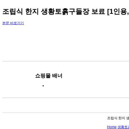
조립식 한지 생황토흙구들장 보료 [1인용,
본문 바로가기
쇼핑몰 배너
조립식 한지 생
Home
생황토