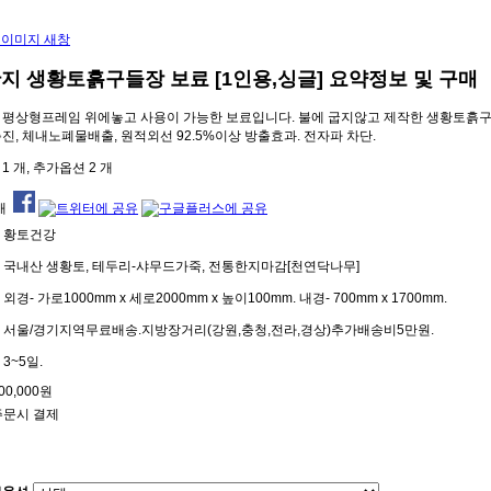
 이미지 새창
지 생황토흙구들장 보료 [1인용,싱글]
요약정보 및 구매
 평상형프레임 위에놓고 사용이 가능한 보료입니다. 불에 굽지않고 제작한 생황토흙구
진, 체내노폐물배출, 원적외선 92.5%이상 방출효과. 전자파 차단.
1 개, 추가옵션 2 개
개
황토건강
국내산 생황토, 테두리-샤무드가죽, 전통한지마감[천연닥나무]
외경- 가로1000mm x 세로2000mm x 높이100mm. 내경- 700mm x 1700mm.
서울/경기지역무료배송.지방장거리(강원,충청,전라,경상)추가배송비5만원.
3~5일.
00,000원
주문시 결제