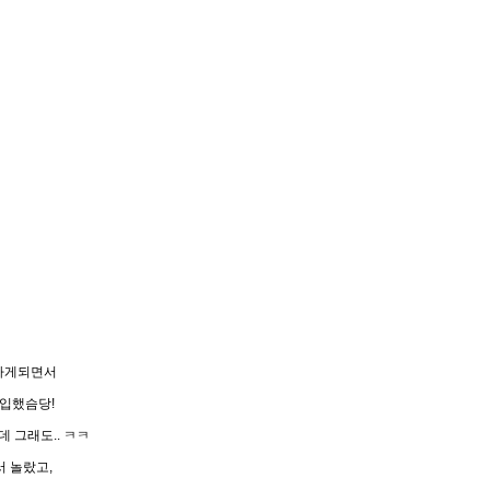
사하게되면서
구입했슴당!
 그래도.. ㅋㅋ
서 놀랐고,