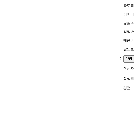
황토찜
어머니
몇일 
걱정반
배송 
앞으로
159.
작성자
작성일
평점