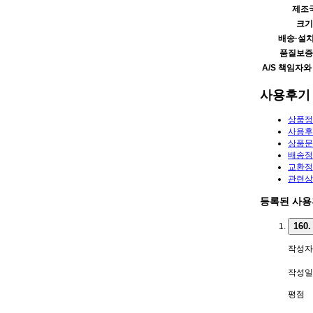
제조
크기
배송·설
품질보증
A/S 책임자
사용후기
상품정
사용
상품
배송정
교환정
관련
등록된 사
160.
작성자
작성일
평점