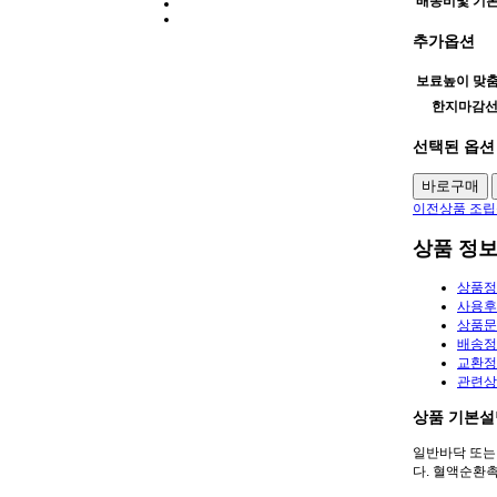
배송비및 기
추가옵션
보료높이 맞
한지마감
선택된 옵션
이전상품
조립
상품 정
상품정
사용
상품
배송정
교환정
관련
상품 기본설
일반바닥 또는
다. 혈액순환촉