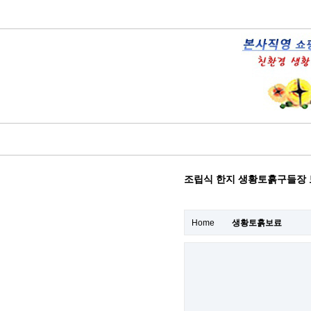
조립식 한지 생황토흙구들장 보
Home
생황토흙보료