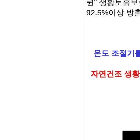
퀸" 생황토흙보
92.5%이상 방
온도 조절기를
자연건조 생황