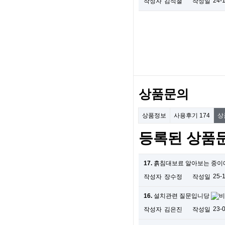
24-
작성자
김석철
작성일
상품문의
상품정보
사용후기
174
상
등록된 상품
17.
흙침대보료 알아보는 중이
25-
작성자
장수정
작성일
16.
설치관련 질문입니당
23-
작성자
김은진
작성일