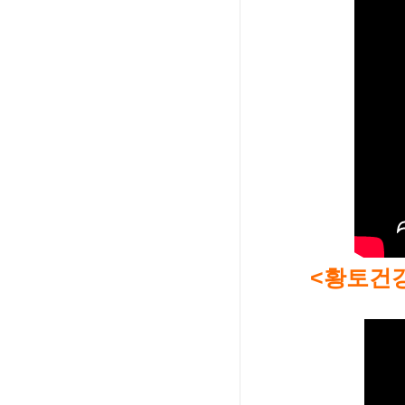
<황토건강