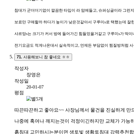
침대가 군더더기없이 깔끔한 타입이 라 맘에들고, 슈퍼싱글이라 그런지
보료만 구매할까 하다가 높이가 낮은것같아서 구루미s로 택했는데 잘
샤르망s는 크기가 커서 방에 들어가긴 힘들었을거같고 구루미s가 딱이
전기요금도 적게나온대서 실속적이고, 언제든 부담없이 찜질방처럼 사
71.
사용해보니 참 좋네요 ㅎㅎ
작성자
장영은
작성일
20-01-07
평점
따끈따끈하고 좋아요~~ 사장님께서 물건을 진실하게 만
나중에 혹여나 깨지는것이 걱정이긴하지만 교체가 가능
흙침대 고민하시는분이면 생토빛 생황토침대 강력추천