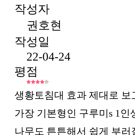
작성자
권호현
작성일
22-04-24
평점
생황토침대 효과 제대로 보
가장 기본형인 구루미s 1
나무도 튼튼해서 쉽게 부러