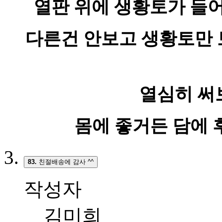
열판 위에 생황토가 들
다른건 안보고 생황토만
열심히 써
몸에 좋거든 담에 
83.
친절배송에 감사 ^^
작성자
김미희