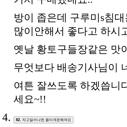
방이 좁은데 구루미s침대
많이안해서 좋다고 하시고
옛날 황토구들장같은 맛이
무엇보다 배송기사님이 너
여튼 잘쓰도록 하겠씁니다
세요~!!
82.
자고일어나면 몸이개운해져요