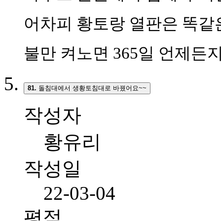
어차피 황토랑 열판은 똑같
불만 켜노면
365일
언제든지
81.
돌침대에서 생황토침대로 바꿨어요~~
작성자
황유리
작성일
22-03-04
평점