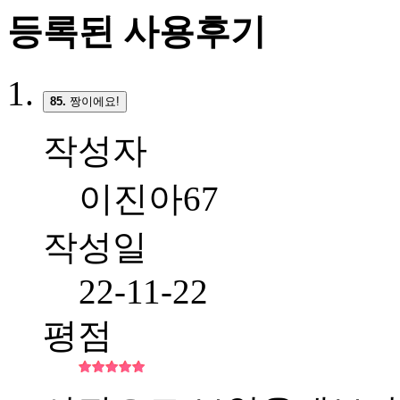
등록된 사용후기
85.
짱이에요!
작성자
이진아67
작성일
22-11-22
평점