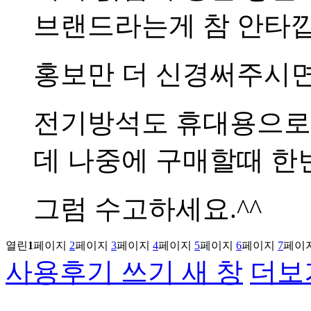
브랜드라는게 참 안타
홍보만 더 신경써주시면
전기방석도 휴대용으로
데 나중에 구매할때 한
그럼 수고하세요.^^
열린
1
페이지
2
페이지
3
페이지
4
페이지
5
페이지
6
페이지
7
페이
사용후기 쓰기
새 창
더보