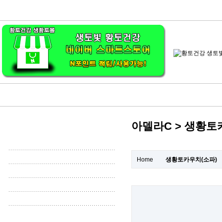
아델라C > 생황토
Home
생황토카우치(소파)