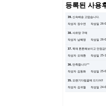
등록된 사용
39.
신속배송 고맙습니다.
26-
작성자
장수연
작성일
38.
샤르망 구매
26-
작성자
남혜영
작성일
37.
목재 튼튼해보이고 안정감
25-
작성자
오재환
작성일
36.
만족합니다^^
25-
작성자
김동화
작성일
35.
오랜기다림끝에 드디어!!
24-
작성자
김귀철
작성일