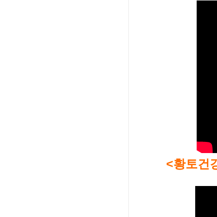
<황토건강