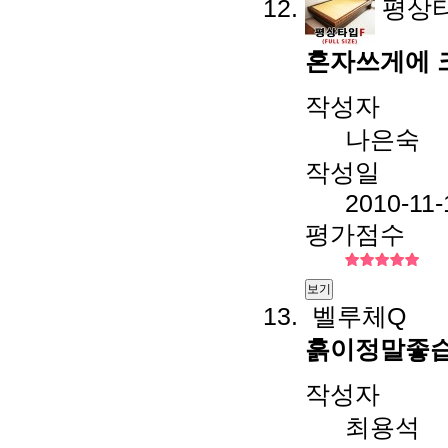
평상타
혼자쓰게에 
작성자
나은숙
작성일
2010-11-
평가점수
보기
벨루체Q
흙이정말좋
작성자
최용석