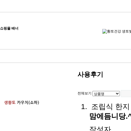
쇼핑몰 배너
사용후기
전체보기
조립식 한지
맘에듬니당.^
작성자