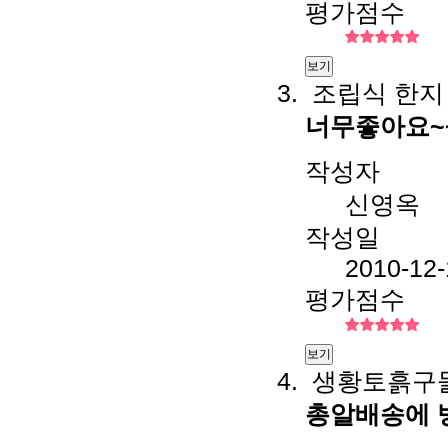
평가점수
보기
조립식 한지
너무좋아요~
작성자
신영옥
작성일
2010-12-
평가점수
보기
생황토흙구들
총알배송에 