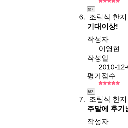
보기
조립식 한지
기대이상!
작성자
이영현
작성일
2010-12-
평가점수
보기
조립식 한지
주말에 후기
작성자