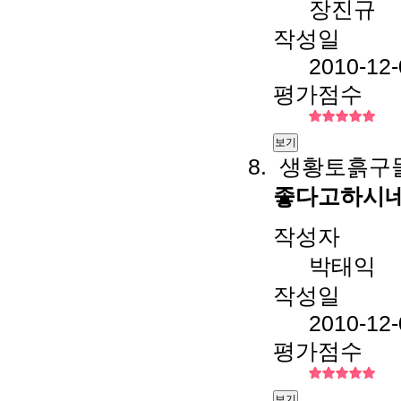
장진규
작성일
2010-12-
평가점수
보기
생황토흙구들
좋다고하시네
작성자
박태익
작성일
2010-12-
평가점수
보기