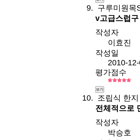
구루미원목S
v고급스럽구
작성자
이효진
작성일
2010-12-
평가점수
보기
조립식 한지
전체적으로 
작성자
박승호