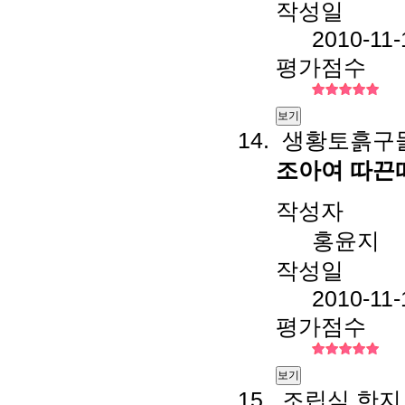
작성일
2010-11-
평가점수
보기
생황토흙구들
조아여 따끈
작성자
홍윤지
작성일
2010-11-
평가점수
보기
조립식 한지