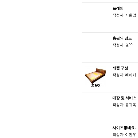
프레임
작성자
지환맘
흙판의 강도
작성자
권^^
제품 구성
작성자
레베카
매장 및 서비스
작성자
윤귀옥
사이즈좋네요.
작성자
이진우