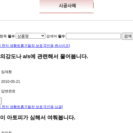
항목
필수
검색어
필수
 한지 생황토흙구들장 보료 [2인용,퀸사이즈]
의강도나 a/s에 관련해서 물어봅니다.
임재환
2010-05-21
답변완료
 한지 생황토흙구들장 보료 [1인용,싱글]
이 아토피가 심해서 여쭤봅니다.