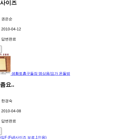
사이즈
권은순
2010-04-12
답변완료
생황토흙구들장 명상용/요가 온돌방
좀요..
한경숙
2010-04-08
답변완료
입F (Full사이즈 보료,1인용)