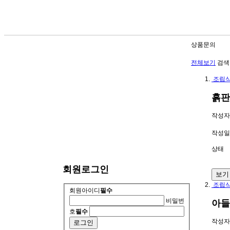
상품문의
전체보기
검색
조립식
흙판
작성자
작성일
상태
회원로그인
보기
조립식
회원아이디
필수
비밀번
아들
호
필수
작성자