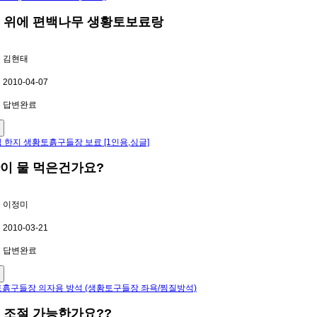
 위에 편백나무 생황토보료랑
김현태
2010-04-07
답변완료
 한지 생황토흙구들장 보료 [1인용,싱글]
이 물 먹은건가요?
이정미
2010-03-21
답변완료
흙구들장 의자용 방석 (생황토구들장 좌욕/찜질방석)
 조절 가능한가요??