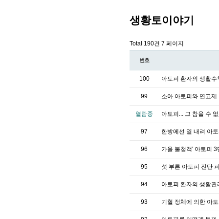
생황토이야기
Total 190건
7 페이지
번호
100
아토피 환자의 생활
99
소아 아토피와 연고제
열람중
아토피... 그 참을 수
97
한방에선 열 내려 아
96
가을 불청객' 아토피 
95
섯 부른 아토피 진단 
94
아토피 환자의 생활관
93
기혈 정체에 의한 아