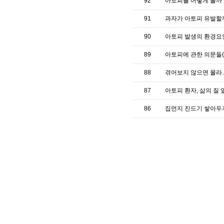
92
아토피를 어떻게 볼까
91
과자가 아토피 유발할
90
아토피 발생의 환경요
89
아토피에 관한 의문들(
88
겪어보지 않으면 몰라
87
아토피 환자, 삶의 질
86
집먼지 진드기 쌓아두