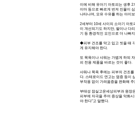
이에 비해 유아기 아토피는 생후 2
이마 등으로 빠르게 번져 진물이 심
나타나며, 모유 수유를 하는 아이보
2세부터 10세 사이의 소아기 아토
이 개선되기도 하지만, 팔이나 다리
기 등 환경적인 요인으로 더 나빠지
◆피부 건조를 막고 입고 씻을 때
게 유지해야 한다.
또 목욕이나 샤워는 가볍게 하되 
피 전용 제품을 바르는 것이 좋다.
샤워나 목욕 후에는 피부의 건조를
다. 스테로이드 연고는 염증 등이 
부작용 없이 가려움증을 완화해 주
부태성 잠실고운세상피부과 원장은 
피부에 자극을 주어 증상을 악화시키
야 한다”고 말했다.