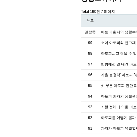
Total 190건
7 페이지
번호
열람중
아토피 환자의 생활
99
소아 아토피와 연고제
98
아토피... 그 참을 수
97
한방에선 열 내려 아
96
가을 불청객' 아토피 
95
섯 부른 아토피 진단 
94
아토피 환자의 생활관
93
기혈 정체에 의한 아
92
아토피를 어떻게 볼까
91
과자가 아토피 유발할