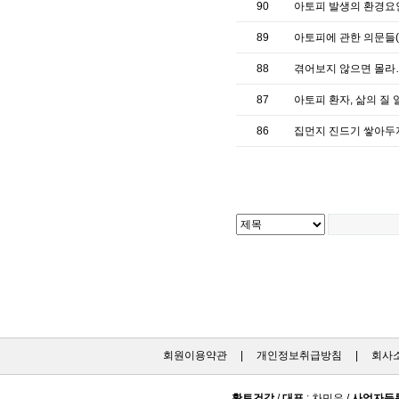
90
아토피 발생의 환경요
89
아토피에 관한 의문들(
88
겪어보지 않으면 몰라
87
아토피 환자, 삶의 질
86
집먼지 진드기 쌓아두
회원이용약관
|
개인정보취급방침
|
회사
황토건강
/
대표
: 차민우 /
사업자등