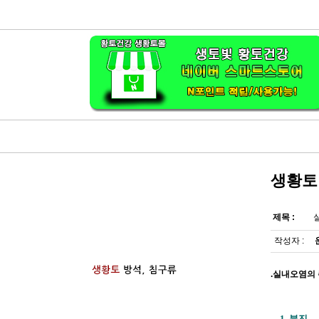
생황토
제목 :
작성자 :
.실내오염의
1. 분진