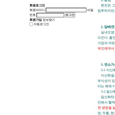
분진은 그
회원로그인
회원아이디
비밀
침투하지만,
번호
회원가입
정보찾기
자동로그인
2. 담배
실내오염 
으킨다. 흡
가정의 어린이
부인에게서 
3. 연소
3-1 이
이산화질
부식성이 있
이는 폐에 
3-2 일산
일산화탄소
인해서 혈액
면 생명을 
면, 두통,