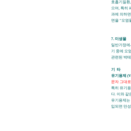
호흡기질환, 석
으며, 특히
과에 의하면
면을
“
오염
7. 미생물
일반가정에서
기 중에 오
관련된 박테리
기 타
유기용제 (V
문자 그대로
특히 유기용
다. 이와 
유기용제는 
입되면 만성