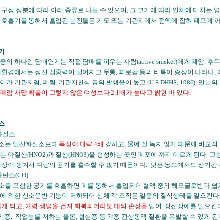
 구성 성분에 따라 여러 종류로 나눌 수 있으며, 그 크기에 따라 인체에 미치는 영향
 호흡기를 통해서 흡입된 분진들은 기도 또는 기관지에서 점액에 잡혀 폐포에 
연기
중의 하나인 담배연기는 직접 담배를 피우는 사람(active smoker)에게 폐암, 
연환경에서는 정신 집중력이 떨어지고 두통, 피로감 등의 비특이 증상이 나타나, 
가 기관지염, 폐렴, 기관지천식 등의 발생율이 높고 (U.S DHHS, 1986), 일
폐암 사망 확률이 그렇지 않은 여성보다 2.1배가 높다고 밝힌 바 있다.
가스
산화질소
소는 일산화질소보다
독성이 대략 4배
강하고, 물에 잘 녹지 않기 때문에 비교적
는 아질산(HNO2)과 질산(HNO3)을 형성하는 곳인 폐포에 까지 이르게 된다
이상이 생겨서 다량의 공기를 흡수할 수 없기 때문이다. 낮은 농도에서도 장기간
화탄소(CO)
를 포함한 공기를 호흡하면 폐를 통해서 흡입되어 혈액 중의 헤모글로빈과 쉽게 
에 의한 산소운반 기능이 저하되어 신체 각 조직은 일종의 질식상테를 일으킨다. 
잃게 되고, 가령 생명을 건져 회복되더라도 대뇌 손상을
입어 정신장애를 일으킨다
 현기증, 작업능률 저하는 물론, 협심증 등 각종 관상동맥 질환을 유발할 수 있게