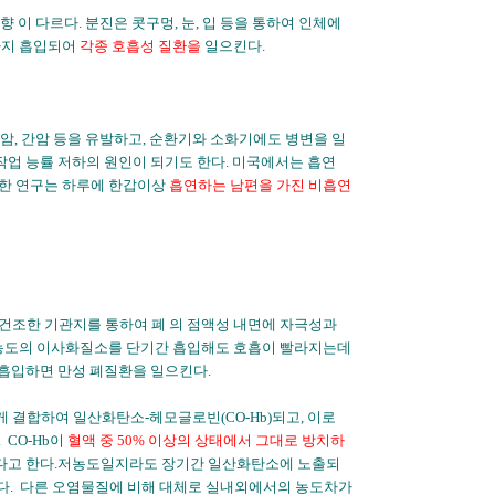
 이 다르다. 분진은 콧구멍, 눈, 입 등을 통하여 인체에
까지 흡입되어
각종 호흡성 질환을
일으킨다.
후두암, 간암 등을 유발하고, 순환기와 소화기에도 병변을 일
작업 능률 저하의 원인이 되기도 한다. 미국에서는 흡연
본의 한 연구는 하루에 한갑이상
흡연하는 남편을 가진 비흡연
 건조한 기관지를 통하여 폐 의 점액성 내면에 자극성과
. 고농도의 이사화질소를 단기간 흡입해도 호흡이 빨라지는데
 흡입하면 만성 폐질환을 일으킨다.
결합하여 일산화탄소-헤모글로빈(CO-Hb)되고, 이로
CO-Hb이
혈액 중 50% 이상의 상태에서 그대로 방치하
고 한다.저농도일지라도 장기간 일산화탄소에 노출되
 된다. 다른 오염물질에 비해 대체로 실내외에서의 농도차가