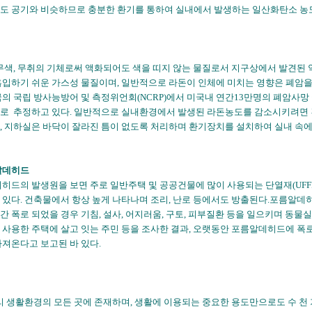
도 공기와 비슷하므로 충분한 환기를 통하여 실내에서 발생하는 일산화탄소 농도
무색, 무취의 기체로써 액화되어도 색을 띠지 않는 물질로서 지구상에서 발견된 약
흡입하기 쉬운 가스성 물질이며, 일반적으로 라돈이 인체에 미치는 영향은 폐암
국의 국립 방사능방어 및 측정위언회(NCRP)에서 미국내 연간13만명의 폐암사망
로 추정하고 있다. 일반적으로 실내환경에서 발생된 라돈농도를 감소시키려면 
, 지하실은 바닥이 잘라진 틈이 없도록 처리하며 환기장치를 설치하여 실내 속에
름알데히드
드의 발생원을 보면 주로 일반주택 및 공공건물에 많이 사용되는 단열재(UFFI: urea for
 있다. 건축물에서 항상 높게 나타나며 조리, 난로 등에서도 방출된다.포름알데히
간 폭로 되었을 경우 기침, 설사, 어지러움, 구토, 피부질환 등을 일으키며 동물
 사용한 주택에 살고 잇는 주민 등을 조사한 결과, 오랫동안 포름알데히드에 폭로
가져온다고 보고된 바 있다.
 생활환경의 모든 곳에 존재하며, 생활에 이용되는 중요한 용도만으로도 수 천 