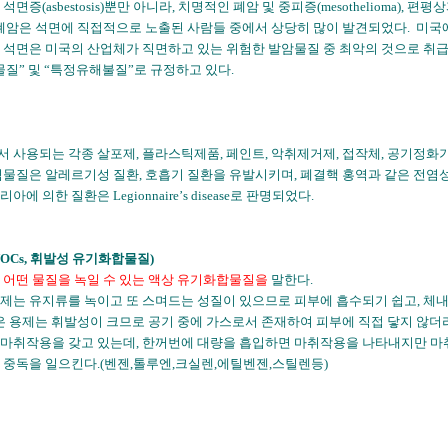
면증(asbestosis)뿐만 아니라, 치명적인 폐암 및 중피증(mesothelioma), 편평상피
 폐암은 석면에 직접적으로 노출된 사람들 중에서 상당히 많이 발견되었다. 미국에
 석면은 미국의 산업체가 직면하고 있는 위험한 발암물질 중 최악의 것으로 취급하
물질
”
및
“
특정유해불질
”
로 규정하고 있다.
 사용되는 각종 살포제, 플라스틱제품, 페인트, 악취제거제, 접작체, 공기정화기
염물질은 알레르기성 질환, 호흡기 질환을 유발시키며, 폐결핵 홍역과 같은 전염
아에 의한 질환은 Legionnaire
’
s disease로 판명되었다.
OCs, 휘발성 유기화합물질)
 어떤 물질을 녹일 수 있는 액상 유기화합물질을
말한다.
제는 유지류를 녹이고 또 스며드는 성질이 있으므로 피부에 흡수되기 쉽고, 체
같은 용제는 휘발성이 크므로 공기 중에 가스로서 존재하여 피부에 직접 닿지 않
마취작용을 갖고 있는데, 한꺼번에 대량을 흡입하면 마취작용을 나타내지만 마취
 중독을 일으킨다.(벤젠,톨루엔,크실렌,에틸벤젠,스틸렌등)