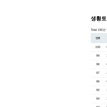
생황토
Total 190건
번호
100
99
98
97
96
95
94