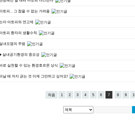
한방에선 열 내려 아토피 다스린다
아토피... 그 참을 수 없는 가려움
소아 아토피와 연고제
아토피 환자의 생활수칙
실내오염의 주범
♣ 실내공기환경의 중요성
바로 실천할 수 있는 환경호르몬 상식
피날 때 까지 긁는 것 이제 그만하고 싶어요!
처음
1
2
3
4
5
6
7
8
9
1