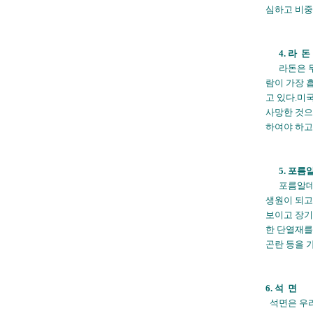
심하고 비중
4. 라 돈
라돈은 
람이 가장 
고 있다.미
사망한 것으
하여야 하고
5. 포
포름알데히
생원이 되고
보이고 장기
한 단열재를
곤란 등을 
6. 석 면
석면은 우리