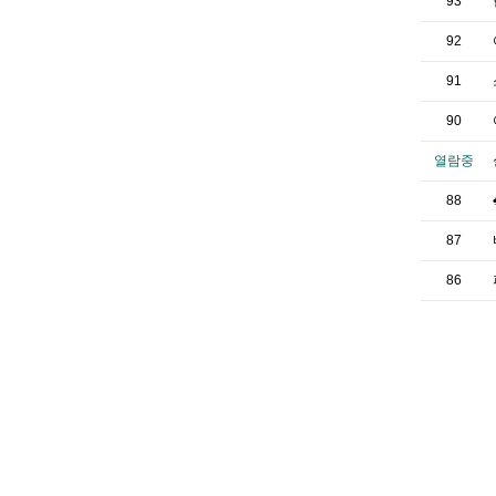
93
92
91
90
열람중
88
87
86