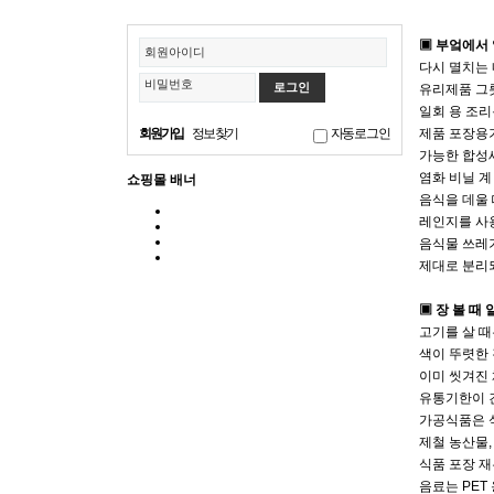
▣ 부엌에서
회원아이디
다시 멸치는
비밀번호
유리제품 그
일회 용 조리
회원가입
정보찾기
자동로그인
제품 포장용기
가능한 합성
염화 비닐 
쇼핑몰 배너
음식을 데울
레인지를 사
음식물 쓰레
제대로 분리
▣ 장 볼 때
고기를 살 때
색이 뚜렷한 
이미 씻겨진
유통기한이 긴
가공식품은 
제철 농산물
식품 포장 재
음료는 PET