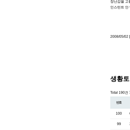
장난감을 고
인스턴트 안
2008/05/0
생황토
Total 190건
번호
100
99