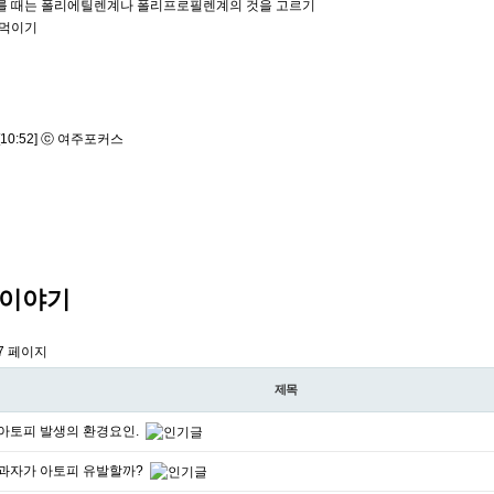
를 때는 폴리에틸렌계나 폴리프로필렌계의 것을 고르기
 먹이기
2 [10:52] ⓒ 여주포커스
이야기
7 페이지
제목
아토피 발생의 환경요인.
과자가 아토피 유발할까?