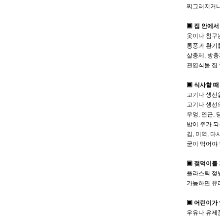
찌그러지거나
▣ 집 안에서
옷이나 침구
통풍과 환기
살충제, 방충
관엽식물 집
▣ 식사할 때
고기나 생선을
고기나 생선
우엉, 연근,
밥이 주가 
김, 미역, 
굳이 먹어야 
▣ 젖먹이를 
플라스틱 젖
가능하면 유
▣ 어린이가
우유나 유제