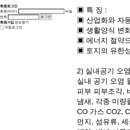
회원로그인
▣ 특 징 :
회원아이디
비밀
번호
▣ 산업화와 자
회원가입
정보찾기
자동로그인
▣ 생활양식 변
▣ 에너지 절약
▣ 토지의 유한
2) 실내공기 오염
실내 공기 오염 물
피부 피부조각, 비
냄새, 각종 미량
CO 가스 CO2, 
먼지, 섬유류, 세균