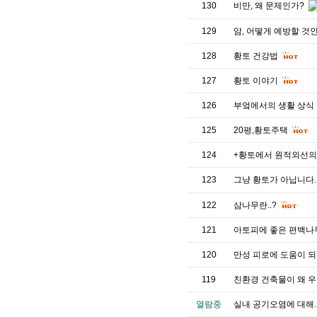
130
비만, 왜 문제인가?
129
암, 어떻게 예방할 것
128
황토 건강법
127
황토 이야기
126
부엌에서의 생활 상식
125
20평,황토주택
124
+황토에서 원적외선의
123
그냥 황토가 아닙니다.
122
삼나무란..?
121
아토피에 좋은 편백
120
만성 피로에 도움이 되
119
친환경 건축물이 왜 
열람중
실내 공기오염에 대해.