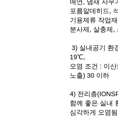
매연, 냄새 사무
포름알데히드, 석
기용제류 작업재료
분사제, 살충제,
3) 실내공기 환경
19℃,
오염 조건 : 이산화
노출) 30 이하
4) 전리층(ION
함께 좋은 실내 
심각하게 오염됨