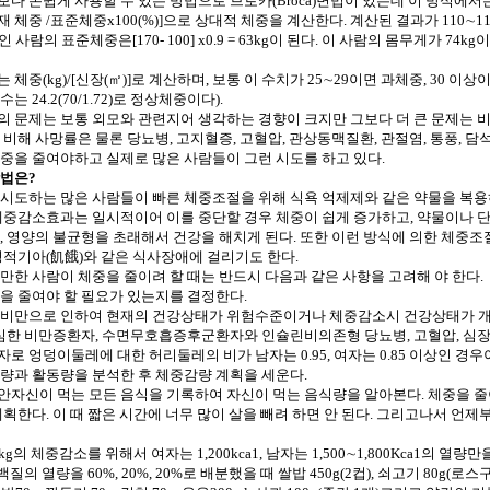
 손쉽게 사용할 수 있는 방법으로 브로카(Broca)변법이 있는데 이 방식에서는 표준체중
현재 체중 /표준체중x100(%)]으로 상대적 체중을 계산한다. 계산된 결과가 110
인 사람의 표준체중은[170- 100] x0.9 = 63kg이 된다. 이 사람의 몸무게가 74k
체중(kg)/[신장(㎡)]로 계산하며, 보통 이 수치가 25∼29이면 과체중, 30 이상이
 24.2(70/1.72)로 정상체중이다).
 문제는 보통 외모와 관련지어 생각하는 경향이 크지만 그보다 더 큰 문제는 비
 비해 사망률은 물론 당뇨병, 고지혈증, 고혈압, 관상동맥질환, 관절염, 통풍, 담
중을 줄여야하고 실제로 많은 사람들이 그런 시도를 하고 있다.
법은?
시도하는 많은 사람들이 빠른 체중조절을 위해 식욕 억제제와 같은 약물을 복용
체중감소효과는 일시적이어 이를 중단할 경우 체중이 쉽게 증가하고, 약물이나 단
, 영양의 불균형을 초래해서 건강을 해치게 된다. 또한 이런 방식에 의한 체중조
병적기아(飢餓)와 같은 식사장애에 걸리기도 한다.
만한 사람이 체중을 줄이려 할 때는 반드시 다음과 같은 사항을 고려해 야 한다.
을 줄여야 할 필요가 있는지를 결정한다.
비만으로 인하여 현재의 건강상태가 위험수준이거나 체중감소시 건강상태가 개선
 심한 비만증환자, 수면무호흡증후군환자와 인슐린비의존형 당뇨병, 고혈압, 심장병
로 엉덩이둘레에 대한 허리둘레의 비가 남자는 0.95, 여자는 0.85 이상인 경우
량과 활동량을 분석한 후 체중감량 계획을 세운다.
동안자신이 먹는 모든 음식을 기록하여 자신이 먹는 음식량을 알아본다. 체중을 
계획한다. 이 때 짧은 시간에 너무 많이 살을 빼려 하면 안 된다. 그리고나서 언제
5kg의 체중감소를 위해서 여자는 1,200kca1, 남자는 1,500∼1,800Kca1의 열량
백질의 열량을 60%, 20%, 20%로 배분했을 때 쌀밥 450g(2컵), 쇠고기 80g(로스구이 