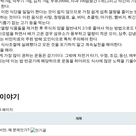
 호박70g, 깍두기 70g, 김치 70g, 우유200ml, 사과 100g(중간 1개)그리고 
 한다.
 이런 식단을 일일이 짠다는 것이 쉽지 않으므로 가장 쉽게 섭취 열량을 줄이는 
는 것이다. 이런 음식은 사탕, 청량음료, 술, 버터, 초콜릿, 마가린, 햄버거, 튀긴 
 기름기 없는 고기 등을 먹는다.
고열량 식품들을 제거한 후 주식의 양을 절반내지 2/3로 줄여서 먹는 방법으로도 
사요법을 하면서 배가 고픈 경우 섬유소가 풍부하고 열량이 적은 오이, 상추, 강냉
는 비만치료의 주된 방해 요인이므로 특히 주의해야 한다.
 식사조절에 실패했다고 모든 것을 포기하지 말고 계속실천을 해야한다.
을 해라.
가장 많이 권하는 운동은 걷기이다. 그밖에 자전거 타기, 수영, 조깅, 등산, 에뛰기, 
소모되는데 이는 밥 반공기에 해당하므로 운동을 하더라도 식사에 많은 노력을 기울여
이야기
5 페이지
제목
비만, 왜 문제인가?