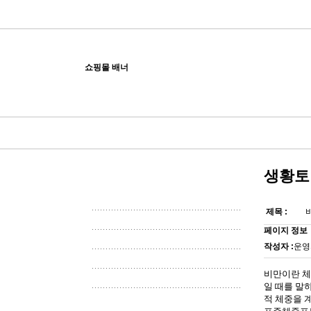
쇼핑몰 배너
생황토
제목 :
페이지 정보
작성자 :
운영
비만이란 체
일 때를 말
적 체중을 