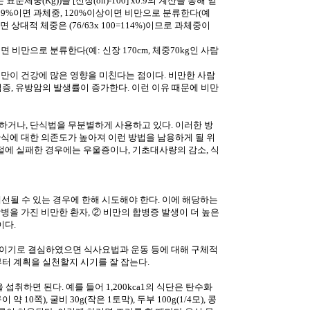
(Kg))을 [신장(on)-100] x0.9의 계산을 통해 얻
∼119%이면 과체중, 120%이상이면 비만으로 분류한다(예
g이면 상대적 체중은 (76/63x 100=114%)이므로 과체중이
면 비만으로 분류한다(예: 신장 170cm, 체중70kg인 사람
만이 건강에 많은 영향을 미친다는 점이다. 비만한 사람
석증, 유방암의 발생률이 증가한다. 이런 이유 때문에 비만
하거나, 단식법을 무분별하게 사용하고 있다. 이러한 방
식에 대한 의존도가 높아져 이런 방법을 남용하게 될 위
절에 실패한 경우에는 우울증이나, 기초대사량의 감소, 식
될 수 있는 경우에 한해 시도해야 한다. 이에 해당하는
을 가진 비만한 환자, ② 비만의 합병증 발생이 더 높은
이다.
줄이기로 결심하였으면 식사요법과 운동 등에 대해 구체적
부터 계획을 실천할지 시기를 잘 잡는다.
만을 섭취하면 된다. 예를 들어 1,200kca1의 식단은 탄수화
약 10쪽), 굴비 30g(작은 1토막), 두부 100g(1/4모), 콩