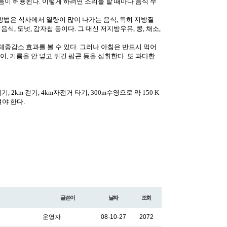
약간의 기름이 허용된다. 이렇게 하려면 조리를 할 때마다 음식 무
방법은 식사에서 열량이 많이 나가는 음식, 특히 지방질
음식, 도넛, 감자칩 등이다. 그 대신 저지방우유, 콩, 채소,
체중감소 효과를 볼 수 있다. 그러나 아침은 반드시 먹어
이, 기름을 안 넣고 튀긴 팝콘 등을 섭취한다. 또 과다한
2km 걷기, 4km자전거 타기, 300m수영으로 약 150 K
야 한다.
글쓴이
날짜
조회
운영자
08-10-27
2072