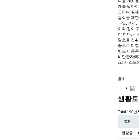
나물 70g,
게를 달아야
그러나 실제
음식을 제한하
과일, 생선,
이와 같이 
야 한다. 식
알코올 섭취
끝으로 며칠
반드시 운동
비만환자에게 
cal 가 
출처..
생황토
Total 190건
번호
열람중