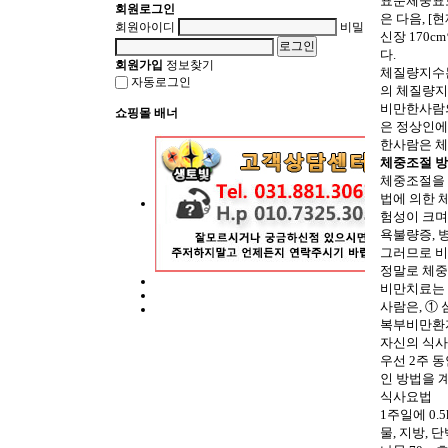
표준체중표보다
회원로그인
은 다음, [
회원아이디
비밀번호
신장 170cm
다.
회원가입
정보찾기
체질량지수는 
자동로그인
의 체질량지수는
비만한사람의
쇼핑몰 배너
은 정상인에
한사람은 체
체중조절 방
체중조절을 
법에 의한 
험성이 크며
욕불량증, 
그러므로 비
정말로 체중
비만치료는 
사람은, ①
복부비만환자
자신의 식사
우선 2주 
인 방법을 
식사요법
1주일에 0.
물, 지방, 단