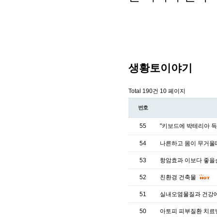
생황토이야기
Total 190건
10 페이지
번호
55
"키보드에 박테리아 득
54
나른하고 몸이 무거울
53
항암효과 이보다 좋을
52
친환경 건축물
51
실내오염물질과 건강에
50
아토피 피부질환 치료