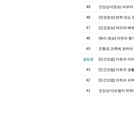
49
건강상식정보) 피부와
48
[건강정보] 탄력 있는
47
[건강정보] 허리와 배에
46
[육아 정보] 자연의 
45
친환경 건축에 관하여
열람중
[민간요법] 아토피 아
43
[민간요법] 아토피 생
42
[민간요법] 아토피 피
41
건강상식)손발이 따뜻