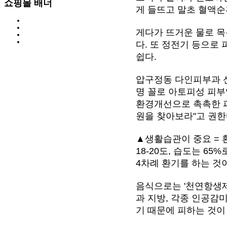
쇼핑몰 배너
게 들뜨고 말초 혈액순
게다가 뜨거운 물로 목
다. 또 정전기 등으로
쉽다.
압구정동 다인피부과 신
명 꼴로 아토피성 피부
환경개선으로 촉촉한 피
원을 찾아보라"고 권한
▲생활습관이 중요 = 
18-20도, 습도는 65
4차례 환기를 하는 것이
음식으로는 '천연항생제
과 지방, 각종 인공감
기 때문에 피하는 것이