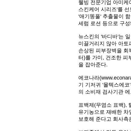
웰빙 전문기업 아미케어
스킨케어 시리즈'를 선
'애기똥풀' 추출물이 
세럼 로션 등으로 구성
뉴스킨의 '바디바'는 
미끌거리지 않아 아토피
손상된 피부장벽을 회
터)를 가미, 건조한 
을 잡아준다.
에코나라(www.econ
기 기저귀 '몰텍스에코
의 소비재 검사기관 에
표백제(무염소 표백),
유기농으로 재배한 차
보호해 준다고 회사측은