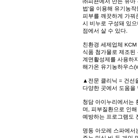
㈜피죤에서 만든 유아 
법'을 이용해 유기농작
피부를 깨끗하게 가꿔준
시 비누로 구성돼 있으
점에서 살 수 있다.
친환경 세제업체 KCM
식품 첨가물로 제조된
계면활성제를 사용하지 않
해가온 유기농하우스(www
▲전문 클리닉 = 건선
다양한 곳에서 도움을 
청담 아이누리에서는 
며, 피부질환으로 인해
예방하는 프로그램도 
명동 아모레 스파에서는
주는 믹싱 바 등 개인