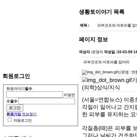
생황토이야기
목록
제목 :
피부건조와 아토피를 
페이지 정보
작성자 :
운영자
작성일 :
10-03-09 1
피부건조와 아토피를 잡아라
신문명 :
연
회원로그인
기
(의학)상식/지식
회원아이디
필수
비밀번
(서울=연합뉴스) 이종
호
필수
각질이 일어나고 간지
한 피부를 유지하는 요
회원가입
정보찾기
자동로그인
각질층(때)은 피부를 
그러나 날씨가 건조하