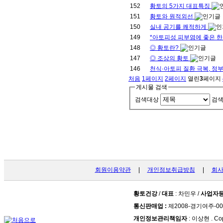
152
황토의 5가지 대표특징
151
황토와 원적외선
150
실내 공기를 쾌적하게
149
*아토피성 피부염에 좋은 
148
◎ 황토란?
147
◎ 조상의 황토
146
천식·아토피 질환 극복, 정
처음
1
페이지
2
페이지
열린
3
페이지
게시물 검색
검색대상
검
회원이용약관
|
개인정보취급방침
|
회
황토건강
/
대표
: 차민우 /
사업자
통신판매업 :
제2008-경기여주-00
개인정보관리책임자
: 이상현 . Cop