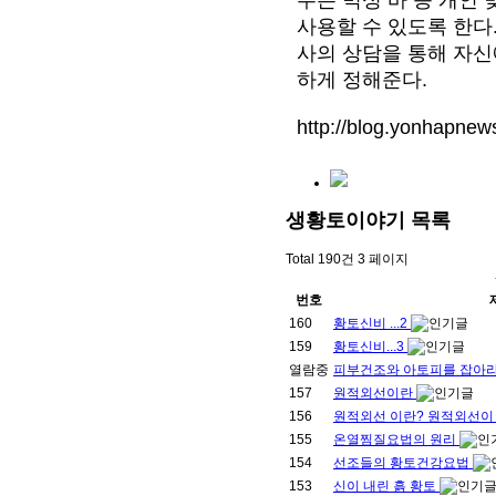
사용할 수 있도록 한다
사의 상담을 통해 자신
하게 정해준다.
http://blog.yonhapnews
생황토이야기
목록
Total 190건
3 페이지
번호
160
황토신비 ...2
159
황토신비...3
열람중
피부건조와 아토피를 잡아
157
원적외선이란
156
원적외선 이란? 원적외선이
155
온열찜질요법의 원리
154
선조들의 황토건강요법
153
신이 내린 흙 황토