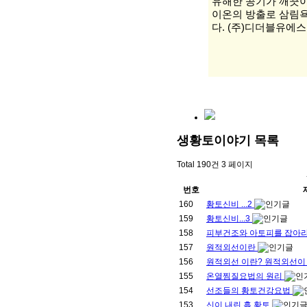
유해한 공기가 깨끗이
이온의 방출로 삼림욕
다. (주)디더블유에스
생황토이야기
목록
Total 190건
3 페이지
번호
160
황토신비 ...2
159
황토신비...3
158
피부건조와 아토피를 잡아
157
원적외선이란
156
원적외선 이란? 원적외선이
155
온열찜질요법의 원리
154
선조들의 황토건강요법
153
신이 내린 흙 황토