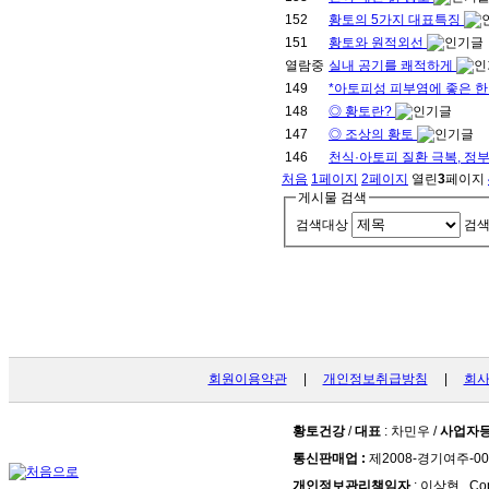
152
황토의 5가지 대표특징
151
황토와 원적외선
열람중
실내 공기를 쾌적하게
149
*아토피성 피부염에 좋은 
148
◎ 황토란?
147
◎ 조상의 황토
146
천식·아토피 질환 극복, 정
처음
1
페이지
2
페이지
열린
3
페이지
게시물 검색
검색대상
검
회원이용약관
|
개인정보취급방침
|
회
황토건강
/
대표
: 차민우 /
사업자
통신판매업 :
제2008-경기여주-00
개인정보관리책임자
: 이상현 . Cop