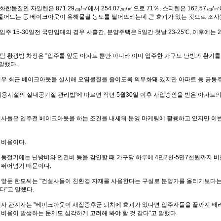
물질인 자일렌은 871.29㎍/㎥에서 254.07㎍/㎥으로 71％, 스티렌은 162.57㎍/㎥에서
％ 줄어드는 등 베이크아웃이 유해물질 농도를 떨어뜨리는데 큰 효과가 있는 것으로 조사
주 15-30일전 국민임대의 경우 사흘간, 분양주택은 5일간 첫날 23-25℃, 이후에는
팀 황광범 차장은 "입주를 앞둔 아파트 뿐만 아니라 이미 입주한 가구도 난방과 환
 말했다.
경우 최근 베이크아웃을 실시해 오염물질을 줄이도록 의무화돼 있지만 아파트 등 공동
이용시설의 실내공기질 관리법'에 따르면 작년 5월30일 이후 사업승인을 받은 아파트
설사들은 입주전 베이크아웃을 하는 조건을 내세워 분양 마케팅에 활용하고 있지만 이번
 비용이다.
 동절기에는 난방비와 인건비 등을 감안할 때 가구당 하루에 4만2천-5만7천원까지 비
 뛰어넘기 때문이다.
 앞둔 한모씨는 "건설사들이 친환경 자재를 사용한다는 구실로 분양가를 올리기보다는
다"고 말했다.
설사 관계자는 "베이크아웃이 새집증후군 퇴치에 효과가 있다면 입주자들을 끝까지 배려
비용이 발생하는 문제도 심각하게 고려해 봐야 할 것 같다"고 말했다.