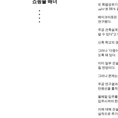
쇼핑몰 배너
또 휘발성유기화합
㎍/㎥로 56
베이크아웃은 입
연구됐다.
주공 건축설계
덜 수 있다"고
신축 학교의 
그러나 `다중
도록 돼 있다.
이미 일부 건
칠 전망이다.
그러나 문제는
주공 연구결과
만원선을 훌적
올해말 입주를
입주시켜야 한
이에 대해 건
실적으로 추가 