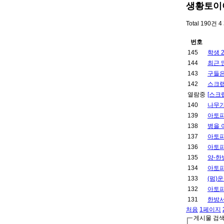
생황토이
Total 190건
4
번호
145
학생 
144
최근 
143
구들은
142
스크랩
열람중
[스크
140
나무가
139
아토피
138
병을 
137
아토피
136
아토피
135
양-한
134
아토피
133
(펌)
132
아토피
131
한방서
처음
1
페이지
게시물 검