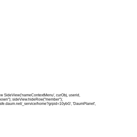
new SideView('nameContextMenu', curObj, userid,
nknown"); sideView.hideRow("member");
/cafe.daum.net/_service/home?grpid=10ybG', 'DaumPlanet',