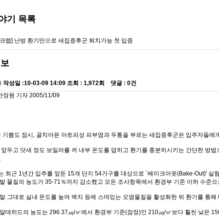
야기
목록
스크랩] 난방 환기만으로 새집증후군 퇴치가능 첫 입증
정보
자
작성일 :
10-03-09 14:09
조회 :
1,972회 댓글 : 0건
원 기자 2005/11/09
한 기쁨도 잠시, 골치아픈 아토피성 피부염과 두통을 부르는 새집증후군은 입주자들에게
 앞두고 닷새 정도 보일러를 켜 내부 온도를 덥히고 환기를 충분히시키는 간단한 방법
.
최근 1년간 입주를 앞둔 15개 단지 54가구를 대상으로 `베이크아웃(Bake-Out)
발 물질의 농도가 35-71％까지 감소했고 모든 조사항목에서 환경부 기준 이하 수준으
말 그대로 실내 온도를 높여 벽지 등에 스며있는 오염물질을 활성화한 뒤 환기를 통해
데히드의 농도는 296.37㎍/㎥에서 환경부 기준(잠정)인 210㎍/㎥보다 훨씬 낮은 150