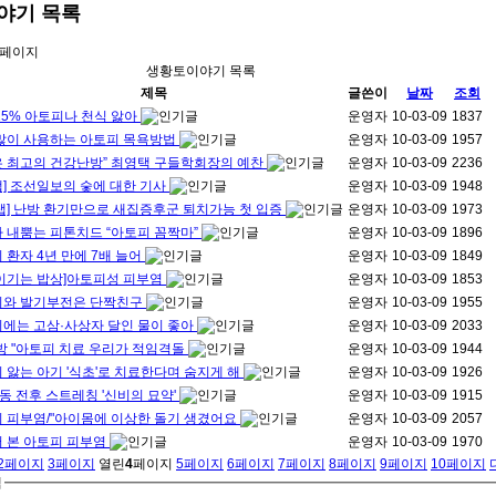
야기
목록
 페이지
생황토이야기 목록
제목
글쓴이
날짜
조회
25% 아토피나 천식 앓아
운영자
10-03-09
1837
많이 사용하는 아토피 목욕방법
운영자
10-03-09
1957
 최고의 건강난방” 최영택 구들학회장의 예찬
운영자
10-03-09
2236
] 조선일보의 숯에 대한 기사
운영자
10-03-09
1948
랩] 난방 환기만으로 새집증후군 퇴치가능 첫 입증
운영자
10-03-09
1973
 내뿜는 피톤치드 “아토피 꼼짝마”
운영자
10-03-09
1896
 환자 4년 만에 7배 늘어
운영자
10-03-09
1849
이기는 밥상]아토피성 피부염
운영자
10-03-09
1853
와 발기부전은 단짝친구
운영자
10-03-09
1955
에는 고삼·사상자 달인 물이 좋아
운영자
10-03-09
2033
방 "아토피 치료 우리가 적임격돌
운영자
10-03-09
1944
 앓는 아기 '식초'로 치료한다며 숨지게 해
운영자
10-03-09
1926
운동 전후 스트레칭 '신비의 묘약'
운영자
10-03-09
1915
 피부염/"아이몸에 이상한 돌기 생겼어요
운영자
10-03-09
2057
 본 아토피 피부염
운영자
10-03-09
1970
2
페이지
3
페이지
열린
4
페이지
5
페이지
6
페이지
7
페이지
8
페이지
9
페이지
10
페이지
색