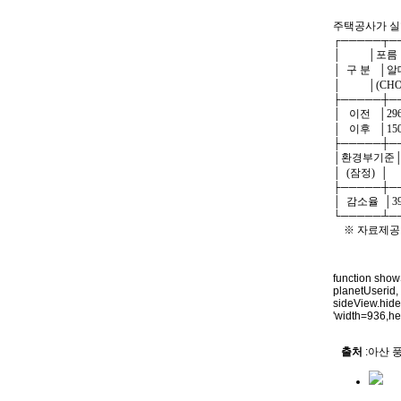
##
주택공사
┌─────┬─
│ │포름
│ 구 분 │알
│ │(CHO
├─────┼─
│ 이전 │296.
│ 이후 │150.1
├─────┼─
│환경부기준│21
│ (잠정)
├─────┼─
│ 감소율 │39
└─────┴─
※ 자료제
function show
planetUserid,
sideView.hide
'width=936,hei
출처
:아산 