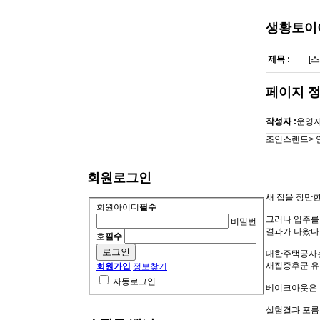
생황토이
제목 :
[
페이지 
작성자 :
운영
조인스랜드> 안장
회원로그인
새 집을 장만
회원아이디
필수
그러나 입주를
비밀번
결과가 나왔다
호
필수
대한주택공사는 
새집증후군 유
회원가입
정보찾기
자동로그인
베이크아웃은 
실험결과 포름알