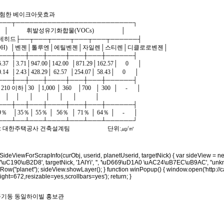
가 실험한 베이크아웃효과
───┬──────────────────────────┐
 │ 휘발성유기화합물(VOCs) │
데히드├──┬───┬────┬───┬───┬──────┤
H) │벤젠│톨루엔│에틸벤젠│자일렌│스티렌│디클로로벤젠│
───┼──┼───┼────┼───┼───┼──────┤
37 │3.71│947.00│142.00 │871.29│162.57│ 0 │
4 │2.43│428.29│ 62.57 │254.07│ 58.43│ 0 │
───┼──┼───┼────┼───┼───┼──────┤
0 이하│30 │1,000 │ 360 │700 │ 300 │ - │
 │ │ │ │ │ │ │ │
───┼──┼───┼────┼───┼───┼──────┤
％ │35％│ 55％ │ 56％ │ 71％ │ 64％ │ - │
───┴──┴───┴────┴───┴───┴──────┘
공: 대한주택공사 건축설계팀 단위:㎍/㎥
SideViewForScrapInfo(curObj, userid, planetUserid, targetNick) { var sideView = 
 '\uC190\uB2D8', targetNick, '1AIYi', '', '\uD669\uD1A0 \uAC24\uB7EC\uB9AC', "u
Row("planet"); sideView.showLayer(); } function winPopup() { window.open('http:/
ght=672,resizable=yes,scrollbars=yes'); return; }
풍기동 동일하이빌 홍보관