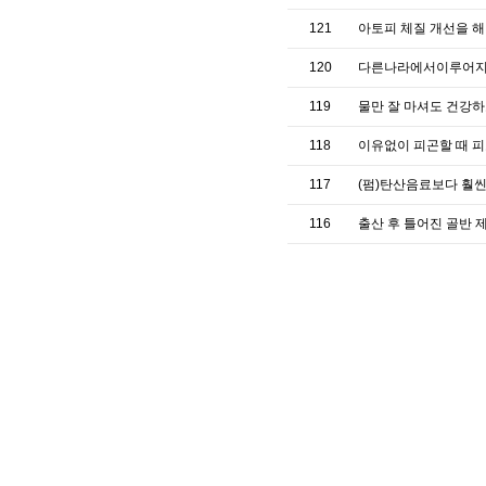
121
아토피 체질 개선을 
120
다른나라에서이루어지
119
물만 잘 마셔도 건강하
118
이유없이 피곤할 때 
117
(펌)탄산음료보다 훨
116
출산 후 틀어진 골반