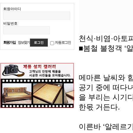
회원아이디
비밀번호
천식·비염·아토피
회원가입
정보찾기
자동로그인
■봄철 불청객 ‘
메마른 날씨와 
공기 중에 떠다
을 부리는 시기다
한몫 거든다.
이른바 ‘알레르기