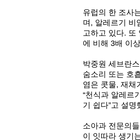
유럽의 한 조사는
며, 알레르기 비
고하고 있다. 또
에 비해 3배 이
박중원 세브란스
숨소리 또는 호
염은 콧물, 재채
“천식과 알레르
기 쉽다”고 설명
소아과 전문의들
이 잇따라 생기