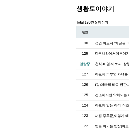
생황토이야기
Total 190건
5 페이지
번호
130
성인 아토피 "체질을 
129
다른나라에서이루어지
열람중
천식·비염·아토피 ‘삼
127
아토피 피부염 자녀를 
126
(펌)아빠와 바둑 한판…I
125
건조해지면 악화되는 
124
아토피 앓는 아기 '식
123
새집 증후군,이렇게 
122
병을 이기는 밥상]아