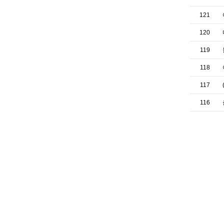
121
120
119
118
117
116