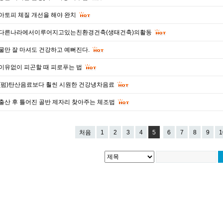
아토피 체질 개선을 해야 완치
다른나라에서이루어지고있는친환경건축(생태건축)의활동
물만 잘 마셔도 건강하고 예뻐진다.
이유없이 피곤할 때 피로푸는 법
(펌)탄산음료보다 훨씬 시원한 건강냉차음료
출산 후 틀어진 골반 제자리 찾아주는 체조법
처음
1
2
3
4
5
6
7
8
9
1