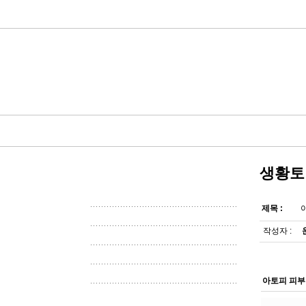
생황토
제목 :
작성자 :
아토피 피부