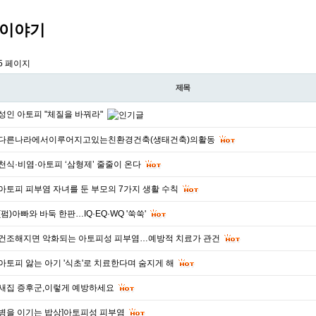
이야기
5 페이지
제목
성인 아토피 "체질을 바꿔라"
다른나라에서이루어지고있는친환경건축(생태건축)의활동
천식·비염·아토피 ‘삼형제’ 줄줄이 온다
아토피 피부염 자녀를 둔 부모의 7가지 생활 수칙
(펌)아빠와 바둑 한판…IQ·EQ·WQ '쑥쑥'
건조해지면 악화되는 아토피성 피부염…예방적 치료가 관건
아토피 앓는 아기 '식초'로 치료한다며 숨지게 해
새집 증후군,이렇게 예방하세요
병을 이기는 밥상]아토피성 피부염