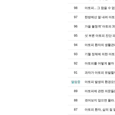
98
아토피... 그 참을 수
97
한방에선 열 내려 아
96
가을 불청객' 아토피 
95
섯 부른 아토피 진단 
94
아토피 환자의 생활관
93
기혈 정체에 의한 아
92
아토피를 어떻게 볼까
91
과자가 아토피 유발할
열람중
아토피 발생의 환경요
89
아토피에 관한 의문들(
88
겪어보지 않으면 몰라
87
아토피 환자, 삶의 질