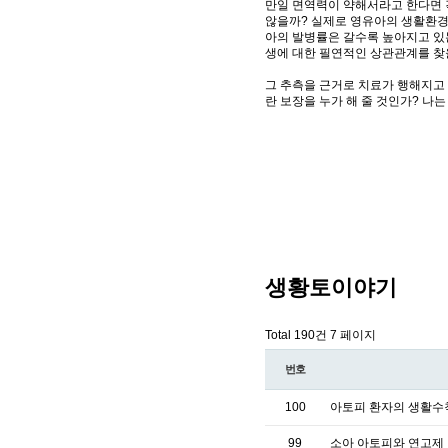
만일 면역력이 약해서라고 한다면 
않을까? 실제로 영유아의 생활환경
아의 발병률은 갈수록 높아지고 있
생에 대한 필연적인 상관관계를 찾을
그 추측을 근거로 치료가 행해지고
란 보장을 누가 해 줄 것인가? 나
생황토이야기
Total 190건
7 페이지
번호
100
아토피 환자의 생활
99
소아 아토피와 연고제