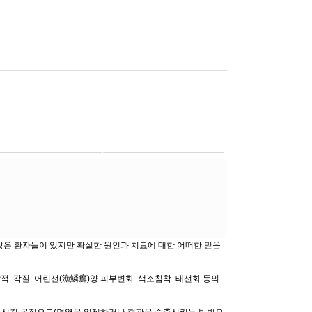
많은 환자들이 있지만 확실한 원인과 치료에 대한 어떠한 믿음
. 각질. 어린선(漁鱗癬)양 피부변화. 색소침착. 태선화 등의
둔화시킬 목적으로(면역을 억제하거나 혈관을 수축시키는 방법으