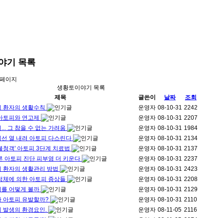
야기
목록
 페이지
생황토이야기 목록
제목
글쓴이
날짜
조회
 환자의 생활수칙
운영자
08-10-31
2242
아토피와 연고제
운영자
08-10-31
2207
... 그 참을 수 없는 가려움
운영자
08-10-31
1984
선 열 내려 아토피 다스린다
운영자
08-10-31
2134
불청객' 아토피 3단계 치료법
운영자
08-10-31
2137
른 아토피 진단 피부염 더 키운다
운영자
08-10-31
2237
 환자의 생활관리 방법
운영자
08-10-31
2423
정체에 의한 아토피 증상들
운영자
08-10-31
2208
를 어떻게 볼까
운영자
08-10-31
2129
 아토피 유발할까?
운영자
08-10-31
2110
 발생의 환경요인.
운영자
08-11-05
2116