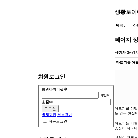
생황토이
제목 :
아
페이지 
작성자 :
운영
아토피를 어
회원로그인
회원아이디
필수
비밀번
호
필수
아토피를 어떻
도 없는 현실
회원가입
정보찾기
자동로그인
아토피는 기혈의
증상이 나타나
기혈의 정체는