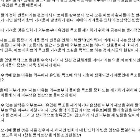
로 유입된 독소들 때문이다.
기혈의 정체 반응이라는 관점에서 아토피를 살펴보자. 먼저 모든 아토피 환자들이 첫 번
리게 되면 발적과 함께 가려움이 발생하게 된다. 이때의 가려움은 인체의 정상적인 반
 때 가려운 것은 인체가 외부로부터 유입된 독소를 제거하기 위하여 긁는다는 생리적인
나는 모든 통증과 가려움 등의 반응은 인체의 복원력(면역력)에 의해 나타나는 증상이
 흐름이 저하되어 소통시킬 필요가 있을 때 외부로 보내는 하나의 신호들이다. 화재가 
의 경우, 아토피 치료의 목표를 가려움의 소실을 목적으로 하는 것이 지금의 현실이다.
을 없앨 목적으로 혈관을 수축시키거나 신경 전달체계를 마비시키는 약을 바르게 되면
 가려움의 증상이 더욱 심해지게 된다.
 수밖에 없는 이유는 외부에서 유입된 독소에 의해 기혈이 정체되었기 때문인데 독소를
까?
을 때 피부가 붉어지는 이유는 외부로부터 들어온 독소를 중화 또는 제거하기 위하여 
줄어들게 되어 피부색은 정상으로 돌아오게 된다.
 수 있는 발적은 외부로부터 유입된 독소를 제거하거나 손상된 피부의 재생을 위해 혈
피부는 죽은 피부나 마찬가지다. 만일 혈액의 공급이 어떤 이유로(예를 들어 혈관을 수
하게 될 것이다. 그리고 장기적으로 혈류공급이 감소하게 되면 피부는 제 빛깔을 잃어버
다.
 모기에 물린 것은 다른 경우이다. 하지만 변화에 대한 인체의 반응 양상은 동일하다.
 보도록 하자. (창원 동의보감 한의원 조영관원장)