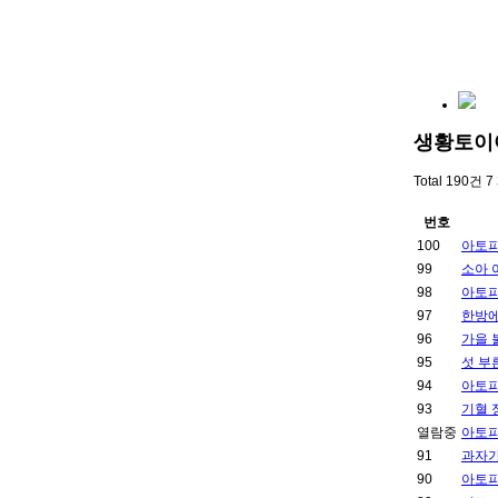
생황토이
Total 190건
7
번호
100
아토피
99
소아 
98
아토피
97
한방에
96
가을 
95
섯 부
94
아토피
93
기혈 
열람중
아토피
91
과자가
90
아토피