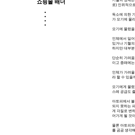
쇼핑몰 배너
로) 인위적으
독소에 의한 
가 모기에 물
모기에 물렸을
인체에서 일어
있거나 기혈의
하지만 대부분
단순히 가려움
이고 종래에는
인체가 가려울
라 할 수 있을
모기에게 물렸
스레 공급도 
아토피에서 볼
되지 못하는 
게 각질로 변
어가게 될 것이
물론 아토피와
를 곰곰 생각해