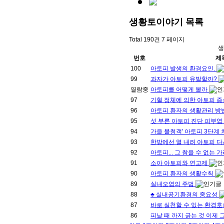
생황토이야기
목록
Total 190건
7 페이지
생
번호
제
100
아토피 발생의 환경요인.
99
과자가 아토피 유발할까?
열람중
아토피를 어떻게 볼까
97
기혈 정체에 의한 아토피 
96
아토피 환자의 생활관리 방
95
섯 부른 아토피 진단 피부염
94
가을 불청객' 아토피 3단계
93
한방에선 열 내려 아토피 
92
아토피... 그 참을 수 없는 
91
소아 아토피와 연고제
90
아토피 환자의 생활수칙
89
실내오염의 주범
88
♣ 실내공기환경의 중요성
87
바로 실천할 수 있는 환경
86
피날 때 까지 긁는 것 이제