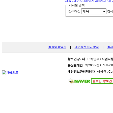
처음
1
페이지
2
페이지
3
페이지
4
페
게시물 검색
검색대상
검
회원이용약관
|
개인정보취급방침
|
회
황토건강
/
대표
: 차민우 /
사업자
통신판매업 :
제2008-경기여주-00
개인정보관리책임자
: 이상현 . Cop