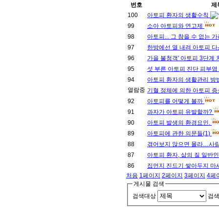
번호
제
100
아토피 환자의 생활수칙
99
소아 아토피와 연고제
98
아토피... 그 참을 수 없는 
97
한방에선 열 내려 아토피 
96
가을 불청객' 아토피 3단계
95
섯 부른 아토피 진단 피부염
94
아토피 환자의 생활관리 방
열람중
기혈 정체에 의한 아토피 
92
아토피를 어떻게 볼까
91
과자가 아토피 유발할까?
90
아토피 발생의 환경요인.
89
아토피에 관한 의문들(1)
88
겪어보지 않으면 몰라…사람
87
아토피 환자, 삶의 질 일반인
86
집먼지 진드기 쌓아두지 마
처음
1
페이지
2
페이지
3
페이지
4
페
게시물 검색
검색대상
검