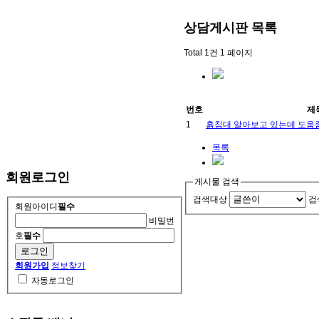
상담게시판
목록
Total 1건
1 페이지
번호
제
1
흙침대 알아보고 있는데 도움
목록
회원로그인
게시물 검색
검색대상
검
회원아이디
필수
비밀번
호
필수
회원가입
정보찾기
자동로그인