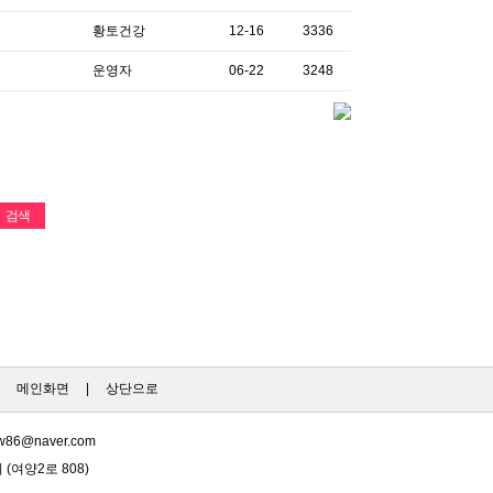
황토건강
12-16
3336
운영자
06-22
3248
|
메인화면
|
상단으로
w86@naver.com
(여양2로 808)