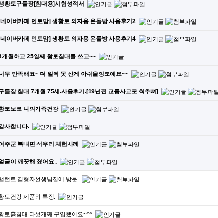
생황토구들장[침대용]시험성적서
[네이버카페 멘토맘] 생황토 의자용 온돌방 사용후기2
[네이버카페 멘토맘] 생황토 의자용 온돌방 사용후기4
3개월하고 25일째 황토침대를 쓰고~~
너무 만족해요~ 더 일찍 못 산게 아쉬울정도예요~~
구들장 침대 7개월 75세.사용후기.[19년전 교통사고로 척추뼈]
황토보료 나의가족건강
감사합니다.
여주군 북내면 석우리 체험사례
얼굴이 깨끗해 졌어요 .
탤런트 김형자선생님집에 방문.
황토건강 제품의 특징.
황토흙침대 다섯개째 구입했어요~^^