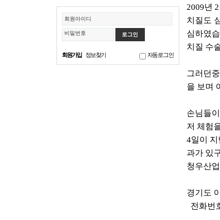
2009년
회원아이디
치질도 
심하였습
비밀번호
치질 수
회원가입
정보찾기
자동로그인
그러던중 
을 보며 
손님들이
저 체험
4일이 지
과가 있
청우산업 
경기도 이
전화번호; 