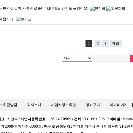
무릎 아픈것이 가벼워 졌습니다.[제대로 걷지도 못했어요]
체험사레.
1
2
3
맨끝
보취급방침
|
회사소개
|
사업자정보확인
|
장바구니
|
마이페이지
대표
: 차민우 /
사업자등록번호
: 126-24-70589 /
전화
: 031-881-3061 /
이메일
: cham
:
제2008-경기여주-0063호 /
본사 및 공장위치 :
경기도 여주시 북내면 외룡리 31-1번지 