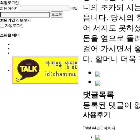
회원로그인
니의 조카되 시
회원아이디
비밀번호
읍니다. 당시의
회원가입
정보찾기
자동로그인
어 서지도 못하셨
쇼핑몰 배너
몸을 옆으로 돌
걸어 가시면서 좋
다. 할머니 더욱
댓글목록
등록된 댓글이 
사용후기
Total 44건
1 페이지