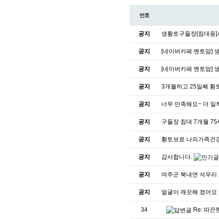
번호
공지
생황토구들장[침대용
공지
[네이버카페 멘토맘] 
공지
[네이버카페 멘토맘] 
공지
3개월하고 25일째 황
공지
너무 만족해요~ 더 일
공지
구들장 침대 7개월 7
공지
황토보료 나의가족건
공지
감사합니다.
공지
여주군 북내면 석우리
공지
얼굴이 깨끗해 졌어요 
34
Re: 따