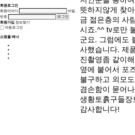
회원로그인
뜻하지않게 찾아
회원아이디
비밀
번호
금 젊은층의 사
회원가입
정보찾기
자동로그인
시죠.^^ tv로
쇼핑몰 배너
군요. 그럼에도
사했습니다. 제
진촬영좀 같이해
옆에 붙어서 포
불구하고 외모도
겸손함이 묻어나
생황토흙구들장보
감사합니다!