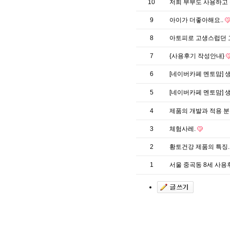
10
저희 부부도 사용하고
9
아이가 더좋아해요..
8
아토피로 고생스럽던 
7
{사용후기 작성안내}
6
[네이버카페 멘토맘] 
5
[네이버카페 멘토맘] 
4
제품의 개발과 적용 분
3
체험사레.
2
황토건강 제품의 특징
1
서울 중곡동 8세 사