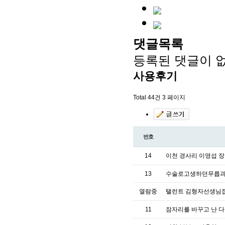
댓글목록
등록된 댓글이 
사용후기
Total 44건
3 페이지
번호
14
이천 경사리 이영섭 장로
13
수술로고생하던무릅
열람중
탤런트 김형자선생님집
11
잠자리를 바꾸고 난 