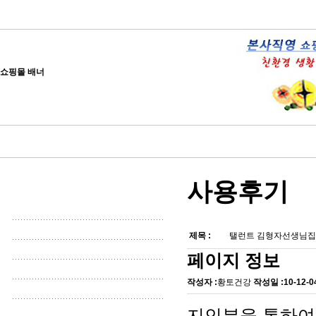
쇼핑몰 배너
사용후기
제목 :
탤런트 김형자선생님집
페이지 정보
작성자 :
황토건강
작성일 :
10-12-0
지인분을 통하여