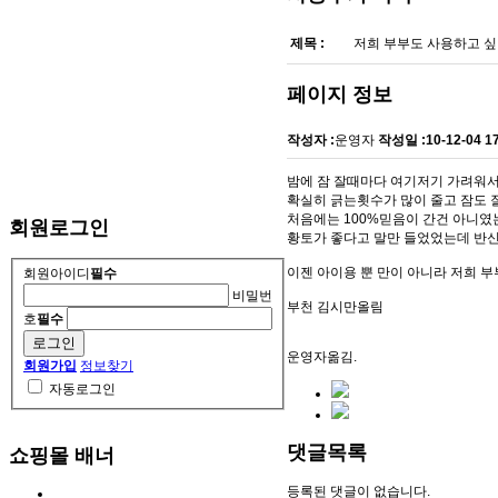
제목 :
저희 부부도 사용하고 
페이지 정보
작성자 :
운영자
작성일 :
10-12-04 1
밤에 잠 잘때마다 여기저기 가려워서
확실히 긁는횟수가 많이 줄고 잠도 
처음에는 100%믿음이 간건 아니였는
회원로그인
황토가 좋다고 말만 들었었는데 반
이젠 아이용 뿐 만이 아니라 저희 
회원아이디
필수
비밀번
부천 김시만올림
호
필수
운영자옮김.
회원가입
정보찾기
자동로그인
댓글목록
쇼핑몰 배너
등록된 댓글이 없습니다.