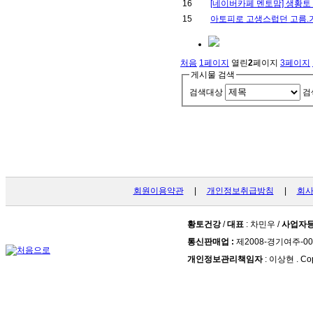
16
[네이버카페 멘토맘] 생황토
15
아토피로 고생스럽던 고름
처음
1
페이지
열린
2
페이지
3
페이지
게시물 검색
검색대상
검
회원이용약관
|
개인정보취급방침
|
회
황토건강
/
대표
: 차민우 /
사업자
통신판매업 :
제2008-경기여주-00
개인정보관리책임자
: 이상현 . Cop