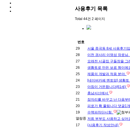
사용후기
목록
Total 44건
2 페이지
번호
29
서울 중곡동 8세 사용후기
28
이천 경사리 이영섭 장로님. 
27
오래전 시골집 구들장을 
26
생황토로 만든 보료 짱이예
25
제품의 개발과 적용 분야.
24
[네이버카페 멘토맘] 생황토
23
아침이 거뜬합니다(61세)
22
충남서산에서
21
잠자리를 바꾸고 난 다음부
20
피로가 확 풀림니다
댓글
1
19
수맥파차단시험.
열람중
저희 부부도 사용하고 싶어
17
{사용후기 작성안내}