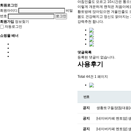
아침인줄도 모르고 10시간은 통
회원로그인
이렇게 개운하게 깬적은 처음이에
회원아이디
비밀
황토방에 앉아있으면 겨울인줄도 
번호
몸도 건강해지고 정신도 맑아지는 
회원가입
정보찾기
강력추천 합니다.
자동로그인
쇼핑몰 배너
댓글목록
등록된 댓글이 없습니다.
사용후기
Total 44건
1 페이지
번호
공지
생황토구들장[침대용
공지
[네이버카페 멘토맘] 
공지
[네이버카페 멘토맘] 