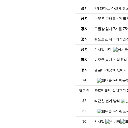
공지
3개월하고 25일째 황
공지
너무 만족해요~ 더 일
공지
구들장 침대 7개월 7
공지
황토보료 나의가족건
공지
감사합니다.
공지
여주군 북내면 석우리
공지
얼굴이 깨끗해 졌어요 
34
Re: 따
열람중
황토찜질방 설치후기 
32
따끈한 전기 방석
31
Re: 황토
30
인사말