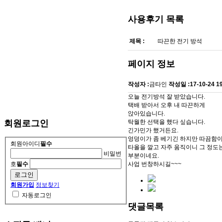
사용후기
목록
제목 :
따끈한 전기 방석
페이지 정보
작성자 :
금타인
작성일 :
17-10-24 1
오늘 전기방석 잘 받았습니다.
택배 받아서 오후 내 따끈하게
앉아있습니다.
탁월한 선택을 했다 싶습니다.
회원로그인
긴가민가 했거든요.
엉덩이가 좀 베기긴 하지만 따끔함
회원아이디
필수
타올을 깔고 자주 움직이니 그 정도
비밀번
부분이네요.
사업 번창하시길~~~
호
필수
회원가입
정보찾기
자동로그인
댓글목록