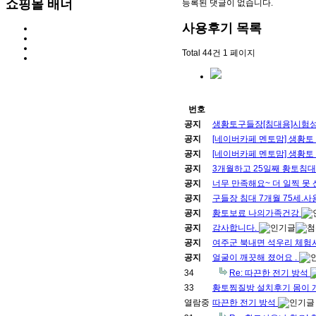
쇼핑몰 배너
등록된 댓글이 없습니다.
사용후기
목록
Total 44건
1 페이지
번호
공지
생황토구들장[침대용]시험
공지
[네이버카페 멘토맘] 생황토
공지
[네이버카페 멘토맘] 생황토
공지
3개월하고 25일째 황토침대
공지
너무 만족해요~ 더 일찍 못
공지
구들장 침대 7개월 75세.사
공지
황토보료 나의가족건강
공지
감사합니다.
공지
여주군 북내면 석우리 체험
공지
얼굴이 깨끗해 졌어요 .
34
Re: 따끈한 전기 방석
33
황토찜질방 설치후기 몸이
열람중
따끈한 전기 방석