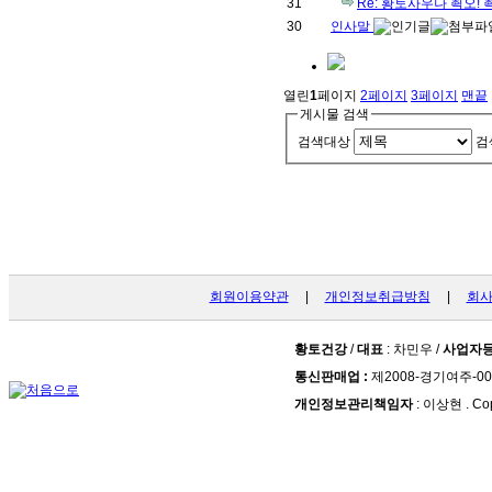
31
Re: 황토사우나 쵝오! 쵝
30
인사말
열린
1
페이지
2
페이지
3
페이지
맨끝
게시물 검색
검색대상
검
회원이용약관
|
개인정보취급방침
|
회
황토건강
/
대표
: 차민우 /
사업자
통신판매업 :
제2008-경기여주-00
개인정보관리책임자
: 이상현 . Cop