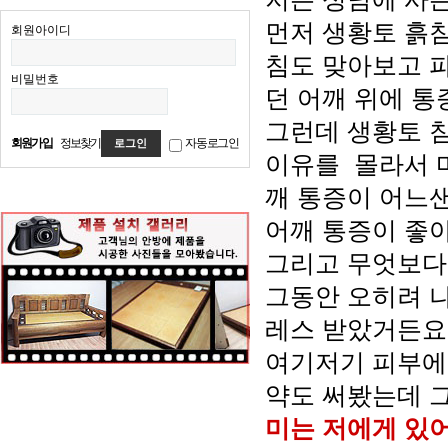
먼저 생황토 흙
회원아이디
침도 맞아보고 
비밀번호
던 어깨 위에 통
그런데 생황토 
회원가입
정보찾기
자동로그인
이유를 몰라서 
깨 통증이 어느
어깨 통증이 좋
그리고 무엇보다
그동안 오히려 
레스 받았거든요
여기저기 피부에
약도 써봤는데 
미는 저에게 있