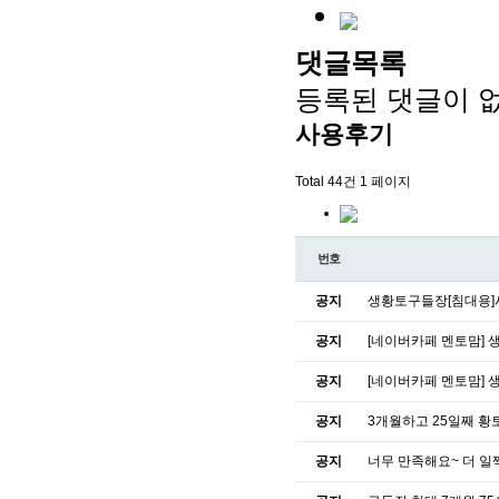
댓글목록
등록된 댓글이 
사용후기
Total 44건
1 페이지
번호
공지
생황토구들장[침대용
공지
[네이버카페 멘토맘] 
공지
[네이버카페 멘토맘] 
공지
3개월하고 25일째 황
공지
너무 만족해요~ 더 일