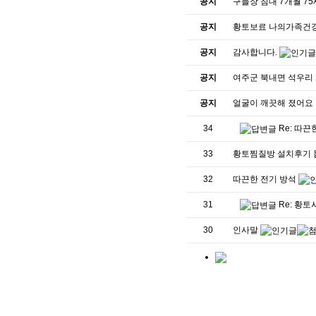
공지
구들장 침대 7개월 7
공지
황토보료 나의가족건
공지
감사합니다.
공지
여주군 북내면 석우리
공지
얼굴이 깨끗해 졌어요 
34
Re: 따
33
황토찜질방 설치후기 
32
따끈한 전기 방석
31
Re: 황토
30
인사말