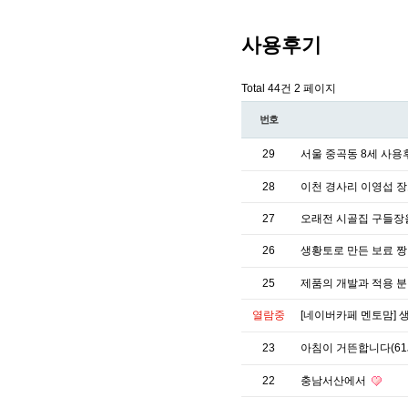
사용후기
Total 44건
2 페이지
번호
29
서울 중곡동 8세 사
28
이천 경사리 이영섭 장로
27
오래전 시골집 구들장
26
생황토로 만든 보료 
25
제품의 개발과 적용 분
열람중
[네이버카페 멘토맘] 
23
아침이 거뜬합니다(61
22
충남서산에서