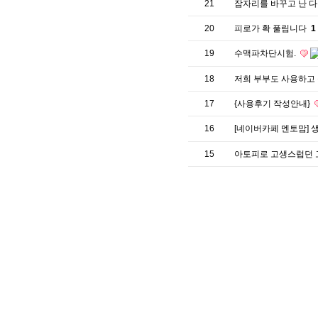
21
잠자리를 바꾸고 난 
20
피로가 확 풀림니다
1
19
수맥파차단시험.
18
저희 부부도 사용하고
17
{사용후기 작성안내}
16
[네이버카페 멘토맘] 
15
아토피로 고생스럽던 