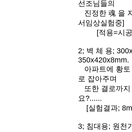
선조님들의
진정한 魂 을 지
서임상실험중]
[적용=시공; 
2; 벽 체 용; 300
350x420x8mm.
아파트에 황토 벽
로 잡아주며
또한 결로까지 
요?......
[실험결과; 8
3; 침대용; 원천