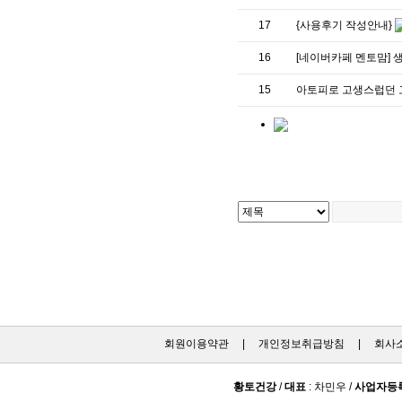
17
{사용후기 작성안내}
16
[네이버카페 멘토맘] 
15
아토피로 고생스럽던 
회원이용약관
|
개인정보취급방침
|
회사
황토건강
/
대표
: 차민우 /
사업자등