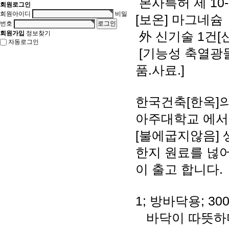
본사특허 제 10
회원로그인
회원아이디
비밀
[보온] 마그네슘
번호
外 신기술 1건[
회원가입
정보찾기
자동로그인
[기능성 축열광
품.사료.]
한국건축[한옥]
아주대학교 에서
[불에굽지않음] 
한지 원료를 넎어
이 출고 합니다.
1; 방바닥용; 300
바닥이 따뜻하다