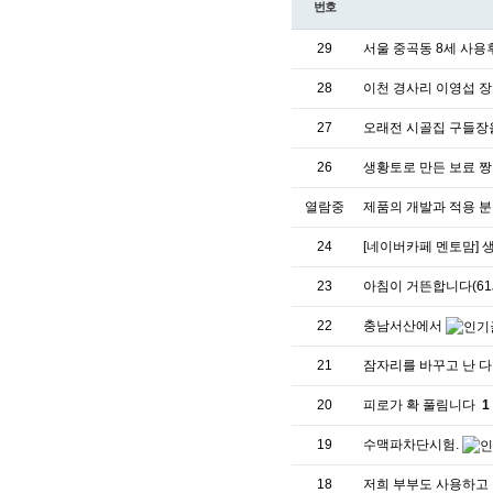
번호
29
서울 중곡동 8세 사
28
이천 경사리 이영섭 장로
27
오래전 시골집 구들장
26
생황토로 만든 보료 
열람중
제품의 개발과 적용 분
24
[네이버카페 멘토맘] 
23
아침이 거뜬합니다(61
22
충남서산에서
21
잠자리를 바꾸고 난 
20
피로가 확 풀림니다
1
19
수맥파차단시험.
18
저희 부부도 사용하고