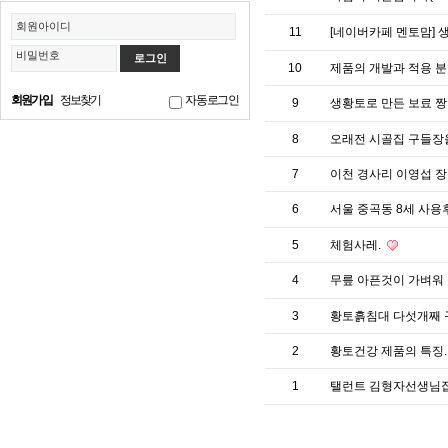
회원아이디
11
[네이버카페 멘토맘] 
비밀번호
10
제품의 개발과 적용 분
회원가입
정보찾기
자동로그인
9
생황토로 만든 보료 
8
오래전 시골집 구들장
7
이천 경사리 이영섭 장로
6
서울 중곡동 8세 사
5
체험사레.
4
무릎 아픈것이 가벼워 
3
황토흙침대 다섯개째 
2
황토건강 제품의 특징
1
탤런트 김형자선생님집