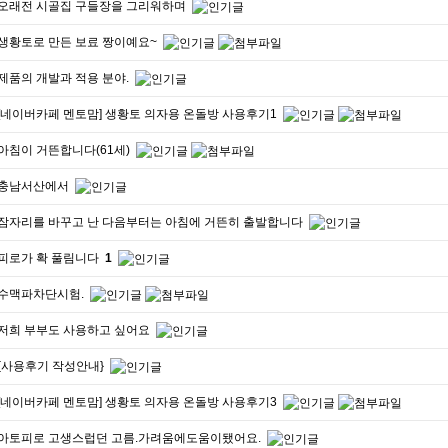
오래전 시골집 구들장을 그리워하며
생황토로 만든 보료 짱이예요~
제품의 개발과 적용 분야.
[네이버카페 멘토맘] 생황토 의자용 온돌방 사용후기1
아침이 거뜬합니다(61세)
충남서산에서
잠자리를 바꾸고 난 다음부터는 아침에 거뜬히 출발합니다
피로가 확 풀림니다
1
수맥파차단시험.
저희 부부도 사용하고 싶어요
{사용후기 작성안내}
[네이버카페 멘토맘] 생황토 의자용 온돌방 사용후기3
아토피로 고생스럽던 고름.가려움에도움이됐어요.