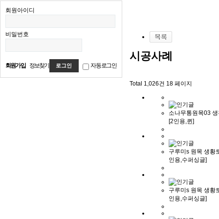
회원아이디
비밀번호
시공사례
회원가입
정보찾기
자동로그인
Total 1,026건
18 페이지
소나무통원목03 
[2인용,퀸]
구루미s 원목 생황토
인용,수퍼싱글]
구루미s 원목 생황토
인용,수퍼싱글]