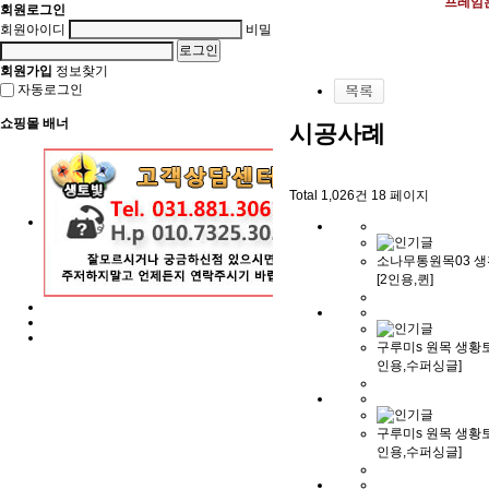
프레임은
회원로그인
회원아이디
비밀번호
회원가입
정보찾기
자동로그인
쇼핑몰 배너
시공사례
Total 1,026건
18 페이지
소나무통원목03 
[2인용,퀸]
구루미s 원목 생황토
인용,수퍼싱글]
구루미s 원목 생황토
인용,수퍼싱글]