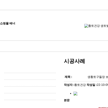
쇼핑몰 배너
시공사례
제목 :
생황토구들장 보
작성자 :
황토건강
작성일 :
22-10-0
본문