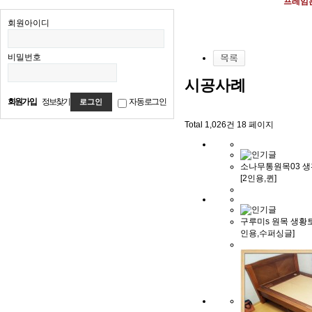
프레임은
회원아이디
비밀번호
시공사례
회원가입
정보찾기
자동로그인
Total 1,026건
18 페이지
소나무통원목03 
[2인용,퀸]
구루미s 원목 생황토
인용,수퍼싱글]