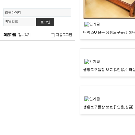
회원아이디
비밀번호
디럭스Q 원목 생황토구들장 침대 
회원가입
정보찾기
자동로그인
생황토구들장 보료 [1인용,수퍼싱
생황토구들장 보료 [1인용,싱글]