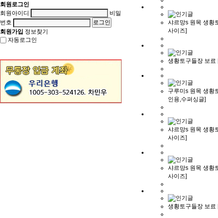
회원로그인
회원아이디
비밀
번호
샤르망s 원목 생황
사이즈]
회원가입
정보찾기
자동로그인
생황토구들장 보료 
구루미s 원목 생황토
인용,수퍼싱글]
샤르망s 원목 생황
사이즈]
샤르망s 원목 생황
사이즈]
생황토구들장 보료 [