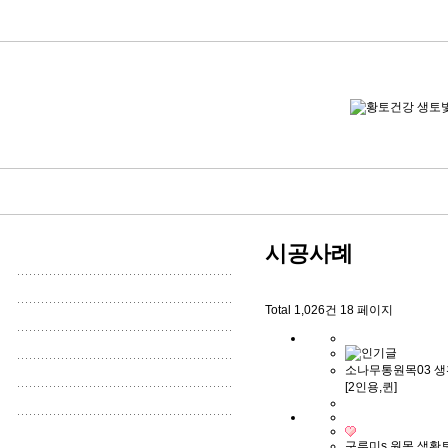
시공사례
Total 1,026건
18 페이지
소나무통원목03 
[2인용,퀸]
구루미s 원목 생황토