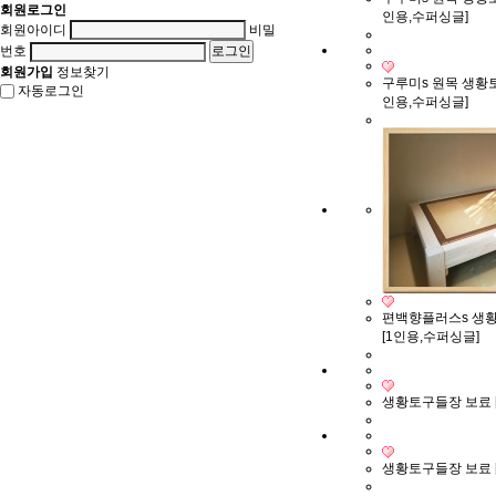
회원로그인
인용,수퍼싱글]
회원아이디
비밀
번호
회원가입
정보찾기
구루미s 원목 생황토
자동로그인
인용,수퍼싱글]
편백향플러스s 생
[1인용,수퍼싱글]
생황토구들장 보료 
생황토구들장 보료 