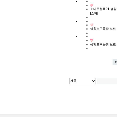
소나무원목01 생
[쇼파]
생황토구들장 보료 [
생황토구들장 보료 [