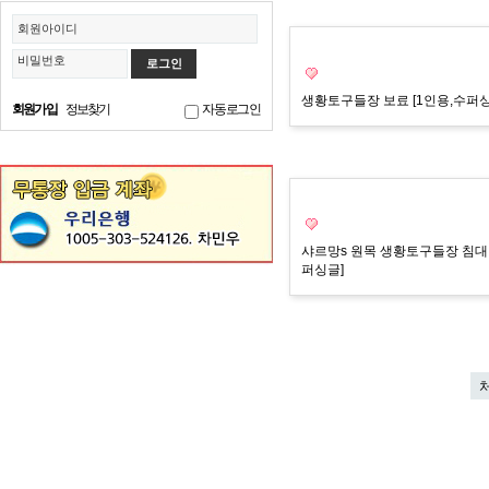
회원아이디
비밀번호
생황토구들장 보료 [1인용,수퍼싱
회원가입
정보찾기
자동로그인
샤르망s 원목 생황토구들장 침대 
퍼싱글]