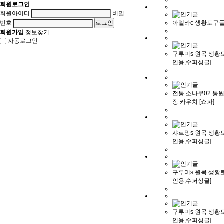
회원로그인
회원아이디
비밀
번호
아델라c 생황토구들
회원가입
정보찾기
자동로그인
구루미s 원목 생황토
인용,수퍼싱글]
전통 소나무02 통
장 카우치 [쇼파]
샤르망s 원목 생황토
인용,수퍼싱글]
구루미s 원목 생황토
인용,수퍼싱글]
구루미s 원목 생황토
인용,수퍼싱글]