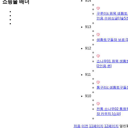
914
쇼핑몰 배너
구루미s 원목 생황토
인용,수퍼싱글] [숯5
913
생황토구들장 보료 [
912
소나무01 원목 생황
[2인용,퀸]
911
통구리c 생황토구들장
910
전통 소나무02 통원
장 카우치 [쇼파]
처음
이전
11
페이지
12
페이지
열린