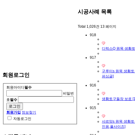
시공사례
목록
Total 1,026건
13 페이지
918
디럭스Q 원목 생황토침
917
구루미s 원목 생황토
회원로그인
퍼싱글]
916
회원아이디
필수
비밀번
생황토구들장 보료 [1
호
필수
915
회원가입
정보찾기
자동로그인
샤르망s 원목 생황토
인용,풀사이즈]